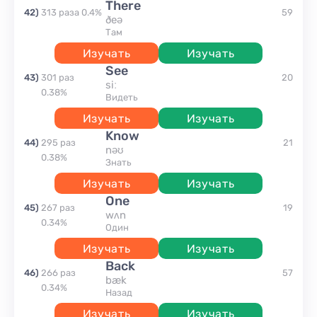
there
42
)
313
раза
0.4
%
59
ðeə
там
Изучать
Изучать
see
43
)
301
раз
20
siː
0.38
%
видеть
Изучать
Изучать
know
44
)
295
раз
21
nəʊ
0.38
%
знать
Изучать
Изучать
one
45
)
267
раз
19
wʌn
0.34
%
один
Изучать
Изучать
back
46
)
266
раз
57
bæk
0.34
%
назад
Изучать
Изучать