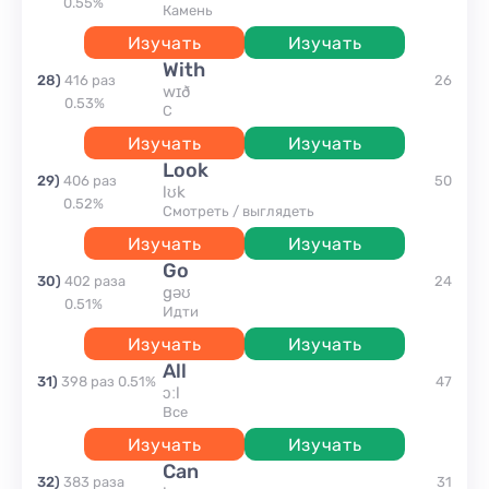
0.55
%
камень
Изучать
Изучать
with
28
)
416
раз
26
wɪð
0.53
%
с
Изучать
Изучать
look
29
)
406
раз
50
lʊk
0.52
%
смотреть / выглядеть
Изучать
Изучать
go
30
)
402
раза
24
gəʊ
0.51
%
идти
Изучать
Изучать
all
31
)
398
раз
0.51
%
47
ɔːl
все
Изучать
Изучать
can
32
)
383
раза
31