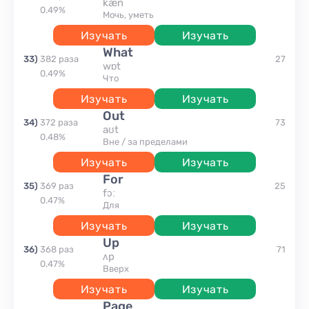
kæn
0.49
%
Мочь, уметь
Изучать
Изучать
what
33
)
382
раза
27
wɒt
0.49
%
что
Изучать
Изучать
out
34
)
372
раза
73
aʊt
0.48
%
вне / за пределами
Изучать
Изучать
for
35
)
369
раз
25
fɔː
0.47
%
для
Изучать
Изучать
up
36
)
368
раз
71
ʌp
0.47
%
вверх
Изучать
Изучать
page