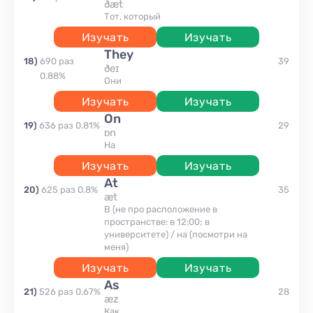
ðæt
Тот, который
Изучать
Изучать
they
18
)
690
раз
39
ðeɪ
0.88
%
они
Изучать
Изучать
on
19
)
636
раз
0.81
%
29
ɒn
на
Изучать
Изучать
at
20
)
625
раз
0.8
%
35
æt
В (не про расположение в
пространстве: в 12:00; в
университете) / на (посмотри на
меня)
Изучать
Изучать
as
21
)
526
раз
0.67
%
28
æz
как