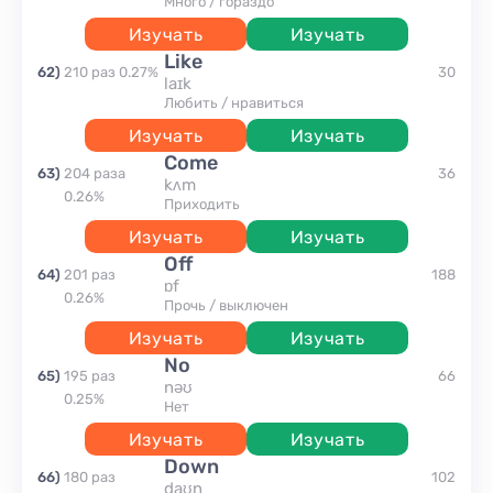
много / гораздо
Изучать
Изучать
like
62
)
210
раз
0.27
%
30
laɪk
любить / нравиться
Изучать
Изучать
come
63
)
204
раза
36
kʌm
0.26
%
приходить
Изучать
Изучать
off
64
)
201
раз
188
ɒf
0.26
%
прочь / выключен
Изучать
Изучать
no
65
)
195
раз
66
nəʊ
0.25
%
нет
Изучать
Изучать
down
66
)
180
раз
102
daʊn