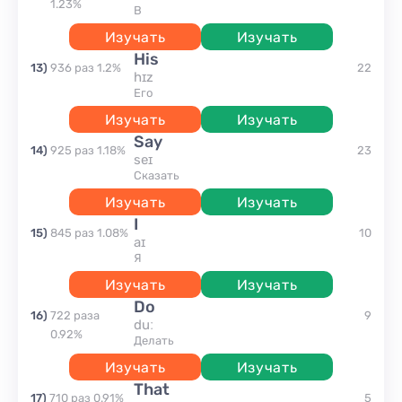
1.23
%
в
Изучать
Изучать
his
13
)
936
раз
1.2
%
22
hɪz
Его
Изучать
Изучать
say
14
)
925
раз
1.18
%
23
seɪ
сказать
Изучать
Изучать
I
15
)
845
раз
1.08
%
10
aɪ
я
Изучать
Изучать
do
16
)
722
раза
9
duː
0.92
%
делать
Изучать
Изучать
that
17
)
710
раз
0.91
%
5