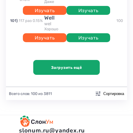
даже
Изучать
Изучать
well
101
)
117
раз
0.15
%
100
wel
хорошо
Изучать
Изучать
Загрузить ещё
Всего слов:
100
из
3811
Сортировка
Слон
Ум
slonum.ru@yandex.ru