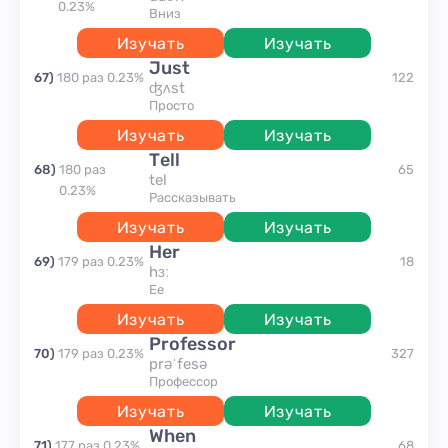
0.23
%
вниз
Изучать
Изучать
just
67
)
180
раз
0.23
%
122
ʤʌst
просто
Изучать
Изучать
tell
68
)
180
раз
65
tel
0.23
%
рассказывать
Изучать
Изучать
her
69
)
179
раз
0.23
%
18
hɜː
ее
Изучать
Изучать
professor
70
)
179
раз
0.23
%
327
prəˈfesə
профессор
Изучать
Изучать
when
71
)
177
раз
0.23
%
68