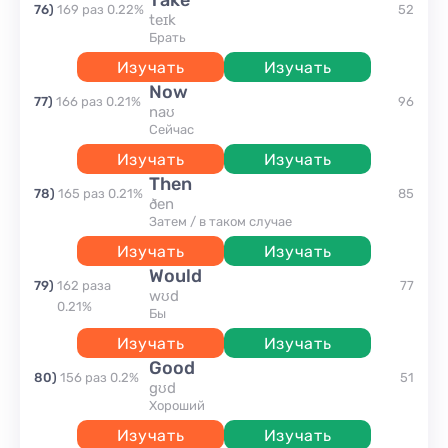
take
76
)
169
раз
0.22
%
52
teɪk
брать
Изучать
Изучать
now
77
)
166
раз
0.21
%
96
naʊ
сейчас
Изучать
Изучать
then
78
)
165
раз
0.21
%
85
ðen
затем / в таком случае
Изучать
Изучать
would
79
)
162
раза
77
wʊd
0.21
%
бы
Изучать
Изучать
good
80
)
156
раз
0.2
%
51
gʊd
хороший
Изучать
Изучать