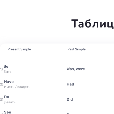
Таблиц
Present Simple
Past Simple
be
was, were
1
)
быть
have
had
2
)
иметь / владеть
do
did
3
)
делать
see