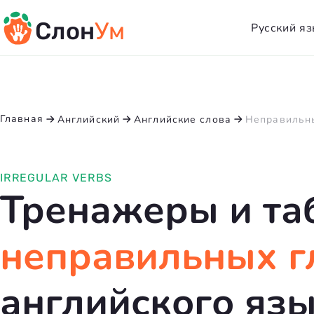
Слон
Ум
Русский я
Русский
Тренаже
Главная
Английский
Английские слова
Неправильн
Онлайн-
проверк
IRREGULAR VERBS
Падежи 
Тренажеры и та
существ
неправильных г
английского яз