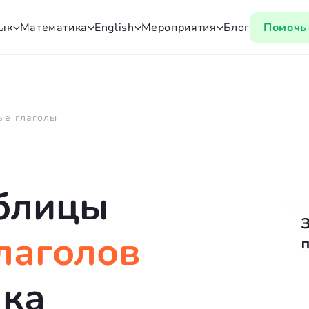
зык
Математика
English
Мероприятия
Блог
Помочь
Конкурс рисунков
 язык
Математика
English
р словарных слов
Дроби: теория + практика
Учим английские слова по
текстам
ые глаголы
диктанты с
Калькуляторы дробей
ой
Учим английские слова по
книгам
и склонение
блицы
ительных
Популярные английские слова
лаголов
Неправильные глаголы
ыка