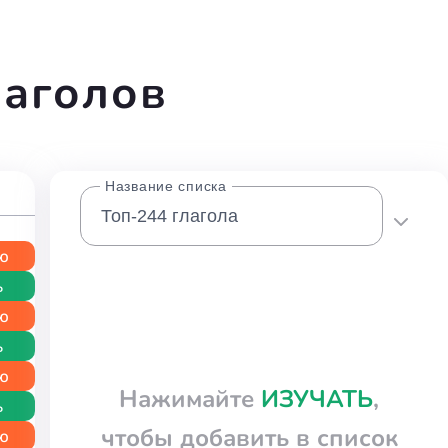
лаголов
Название списка
аю
ь
аю
ь
аю
Нажимайте
ИЗУЧАТЬ
,
ь
чтобы добавить в список
аю