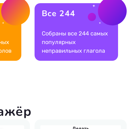
Все 244
Собраны все 244 самых
ных
популярных
олов
неправильных глагола
ажёр