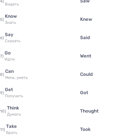
saw
4
)
видеть
know
knew
5
)
знать
say
said
6
)
сказать
go
went
7
)
идти
can
could
8
)
Мочь, уметь
get
got
9
)
получить
think
thought
10
)
думать
take
took
11
)
брать