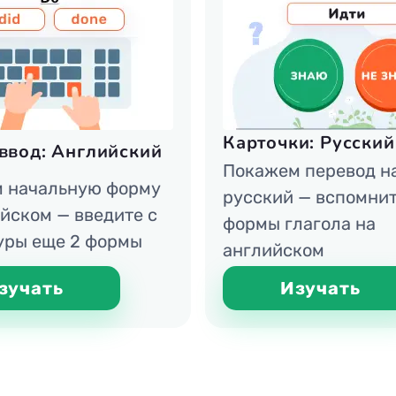
Карточки: Русский
ввод: Английский
Покажем перевод н
 начальную форму
русский — вспомнит
йском — введите с
формы глагола на
уры еще 2 формы
английском
зучать
Изучать