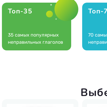
Топ-35
Топ-
35 самых популярных
70 самы
неправильных глаголов
неправи
Выб