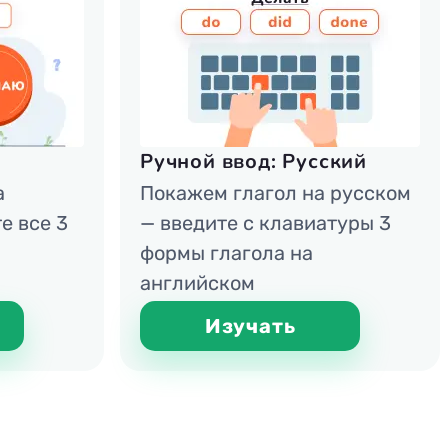
Ручной ввод: Русский
а
Покажем глагол на русском
е все 3
— введите с клавиатуры 3
формы глагола на
английском
Изучать