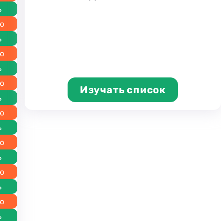
ь
аю
ь
аю
ь
аю
Изучать список
ь
аю
ь
аю
ь
аю
ь
аю
ь