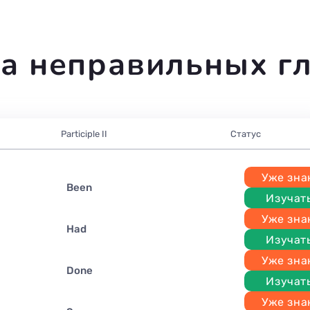
а неправильных г
Participle II
Статус
Уже зн
been
Изучат
Уже зн
had
Изучат
Уже зн
done
Изучат
Уже зн