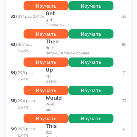
Изучать
Изучать
get
32
)
317
раз
0.44
%
33
get
получить
Изучать
Изучать
then
33
)
307
раз
85
ðen
0.43
%
затем / в таком случае
Изучать
Изучать
up
34
)
295
раз
71
ʌp
0.41
%
вверх
Изучать
Изучать
would
35
)
294
раза
77
wʊd
0.41
%
бы
Изучать
Изучать
this
36
)
293
раза
41
ðɪs
0.41
%