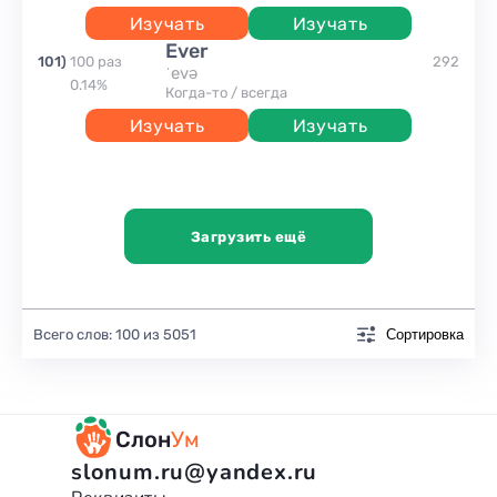
Изучать
Изучать
ever
101
)
100
раз
292
ˈevə
0.14
%
когда-то / всегда
Изучать
Изучать
Загрузить ещё
Всего слов:
100
из
5051
Сортировка
Слон
Ум
slonum.ru@yandex.ru