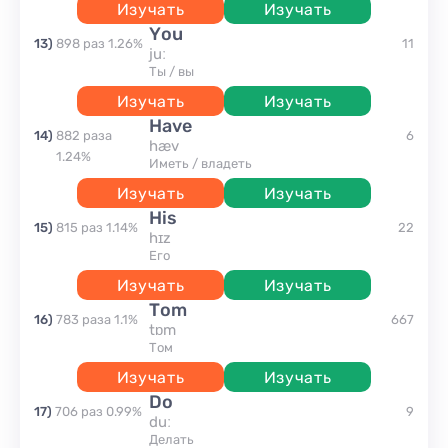
Изучать
Изучать
you
13
)
898
раз
1.26
%
11
juː
Ты / вы
Изучать
Изучать
have
14
)
882
раза
6
hæv
1.24
%
иметь / владеть
Изучать
Изучать
his
15
)
815
раз
1.14
%
22
hɪz
Его
Изучать
Изучать
Tom
16
)
783
раза
1.1
%
667
tɒm
том
Изучать
Изучать
do
17
)
706
раз
0.99
%
9
duː
делать