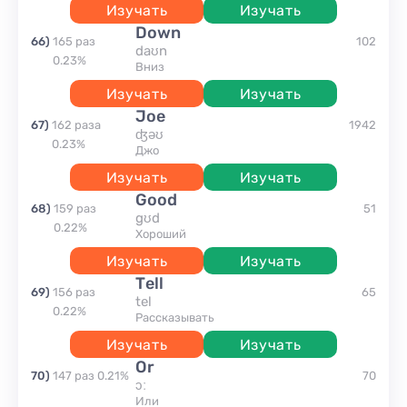
Изучать
Изучать
down
66
)
165
раз
102
daʊn
0.23
%
вниз
Изучать
Изучать
Joe
67
)
162
раза
1942
ʤəʊ
0.23
%
Джо
Изучать
Изучать
good
68
)
159
раз
51
gʊd
0.22
%
хороший
Изучать
Изучать
tell
69
)
156
раз
65
tel
0.22
%
рассказывать
Изучать
Изучать
or
70
)
147
раз
0.21
%
70
ɔː
или