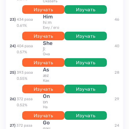
сказать
Изучать
Изучать
him
23
)
434
раза
46
hiːm
0.61
%
ему / его
Изучать
Изучать
she
24
)
404
раза
40
ʃiː
0.57
%
она
Изучать
Изучать
as
25
)
393
раза
28
æz
0.55
%
как
Изучать
Изучать
on
26
)
372
раза
29
ɒn
0.52
%
на
Изучать
Изучать
go
27
)
372
раза
24
gəʊ