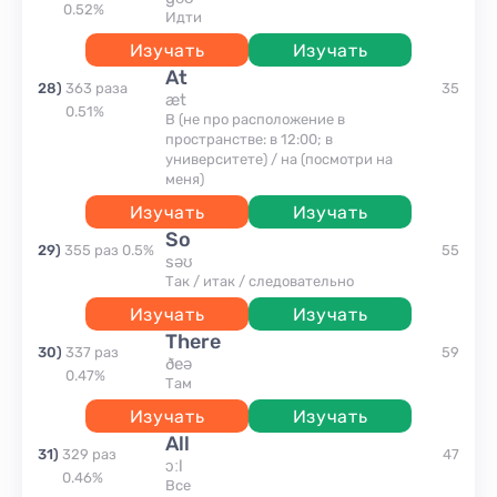
0.52
%
идти
Изучать
Изучать
at
28
)
363
раза
35
æt
0.51
%
В (не про расположение в
пространстве: в 12:00; в
университете) / на (посмотри на
меня)
Изучать
Изучать
so
29
)
355
раз
0.5
%
55
səʊ
так / итак / следовательно
Изучать
Изучать
there
30
)
337
раз
59
ðeə
0.47
%
там
Изучать
Изучать
all
31
)
329
раз
47
ɔːl
0.46
%
все