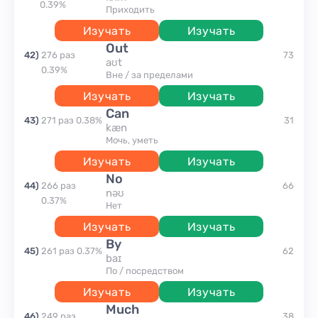
0.39
%
приходить
Изучать
Изучать
out
42
)
276
раз
73
aʊt
0.39
%
вне / за пределами
Изучать
Изучать
can
43
)
271
раз
0.38
%
31
kæn
Мочь, уметь
Изучать
Изучать
no
44
)
266
раз
66
nəʊ
0.37
%
нет
Изучать
Изучать
by
45
)
261
раз
0.37
%
62
baɪ
по / посредством
Изучать
Изучать
much
46
)
249
раз
38