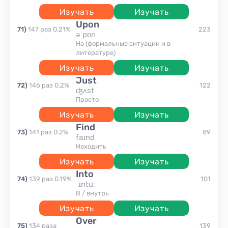
Изучать
Изучать
upon
71
)
147
раз
0.21
%
223
əˈpɒn
на (формальные ситуации и в
литературе)
Изучать
Изучать
just
72
)
146
раз
0.2
%
122
ʤʌst
просто
Изучать
Изучать
find
73
)
141
раз
0.2
%
89
faɪnd
находить
Изучать
Изучать
into
74
)
139
раз
0.19
%
101
ˈɪntuː
в / внутрь
Изучать
Изучать
over
75
)
134
раза
139