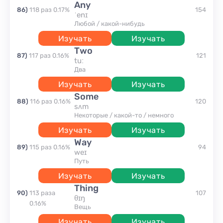
any
86
)
118
раз
0.17
%
154
ˈenɪ
любой / какой-нибудь
Изучать
Изучать
two
87
)
117
раз
0.16
%
121
tuː
два
Изучать
Изучать
some
88
)
116
раз
0.16
%
120
sʌm
некоторые / какой-то / немного
Изучать
Изучать
way
89
)
115
раз
0.16
%
94
weɪ
путь
Изучать
Изучать
thing
90
)
113
раза
107
θɪŋ
0.16
%
вещь
Изучать
Изучать