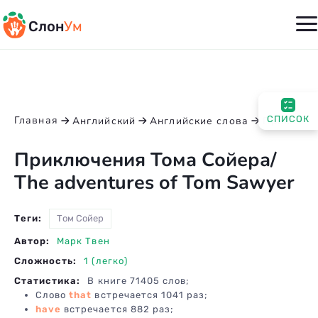
Слон
Ум
Главная
СПИСОК
Английский
Английские слова
Приключе
Приключения Тома Сойера
/
The adventures of Tom Sawyer
Теги:
Том Сойер
Автор:
Марк Твен
Сложность:
1 (легко)
Статистика:
В книге 71405 слов;
Слово
that
встречается
1041
раз;
have
встречается
882
раз;