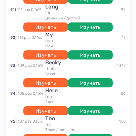
long
91
)
111
раз
0.16
%
92
lɒŋ
длинный / долгий
Изучать
Изучать
my
92
)
111
раз
0.16
%
17
maɪ
мой
Изучать
Изучать
Becky
93
)
109
раз
0.15
%
4447
ˈbekɪ
Бекки
Изучать
Изучать
here
94
)
108
раз
0.15
%
86
hɪə
здесь
Изучать
Изучать
too
95
)
107
раз
0.15
%
168
tuː
тоже / слишком