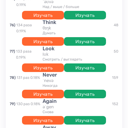
ˈəʊvə
0.19
%
над / выше / больше
Изучать
Изучать
think
76
)
134
раза
48
θɪŋk
0.19
%
думать
Изучать
Изучать
look
77
)
133
раза
50
lʊk
0.19
%
смотреть / выглядеть
Изучать
Изучать
never
78
)
131
раз
0.18
%
159
ˈnevə
никогда
Изучать
Изучать
again
79
)
130
раз
0.18
%
152
əˈgen
снова
Изучать
Изучать
away