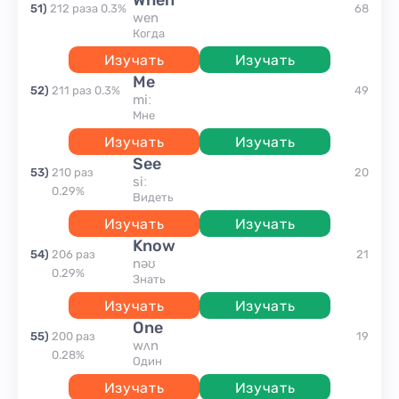
when
51
)
212
раза
0.3
%
68
wen
когда
Изучать
Изучать
me
52
)
211
раз
0.3
%
49
miː
мне
Изучать
Изучать
see
53
)
210
раз
20
siː
0.29
%
видеть
Изучать
Изучать
know
54
)
206
раз
21
nəʊ
0.29
%
знать
Изучать
Изучать
one
55
)
200
раз
19
wʌn
0.28
%
один
Изучать
Изучать