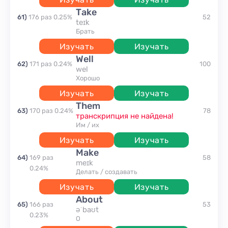
take
61
)
176
раз
0.25
%
52
teɪk
брать
Изучать
Изучать
well
62
)
171
раз
0.24
%
100
wel
хорошо
Изучать
Изучать
them
63
)
170
раз
0.24
%
78
транскрипция не найдена!
им / их
Изучать
Изучать
make
64
)
169
раз
58
meɪk
0.24
%
делать / создавать
Изучать
Изучать
about
65
)
166
раз
53
əˈbaʊt
0.23
%
о