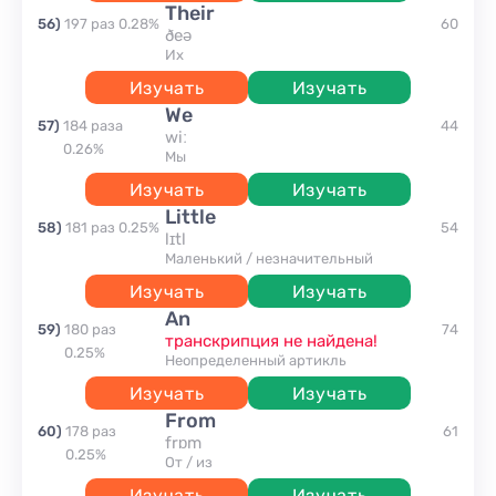
their
56
)
197
раз
0.28
%
60
ðeə
их
Изучать
Изучать
we
57
)
184
раза
44
wiː
0.26
%
мы
Изучать
Изучать
little
58
)
181
раз
0.25
%
54
lɪtl
маленький / незначительный
Изучать
Изучать
an
59
)
180
раз
74
транскрипция не найдена!
0.25
%
неопределенный артикль
Изучать
Изучать
from
60
)
178
раз
61
frɒm
0.25
%
от / из
Изучать
Изучать