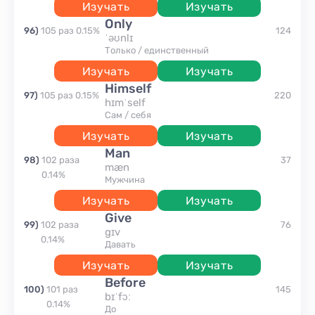
Изучать
Изучать
only
96
)
105
раз
0.15
%
124
ˈəʊnlɪ
только / единственный
Изучать
Изучать
himself
97
)
105
раз
0.15
%
220
hɪmˈself
сам / себя
Изучать
Изучать
man
98
)
102
раза
37
mæn
0.14
%
мужчина
Изучать
Изучать
give
99
)
102
раза
76
gɪv
0.14
%
давать
Изучать
Изучать
before
100
)
101
раз
145
bɪˈfɔː
0.14
%
до