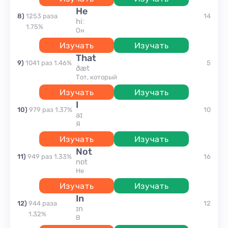
he
8
)
1253
раза
14
hiː
1.75
%
он
Изучать
Изучать
that
9
)
1041
раз
1.46
%
5
ðæt
Тот, который
Изучать
Изучать
I
10
)
979
раз
1.37
%
10
aɪ
я
Изучать
Изучать
not
11
)
949
раз
1.33
%
16
nɒt
Не
Изучать
Изучать
in
12
)
944
раза
12
ɪn
1.32
%
в