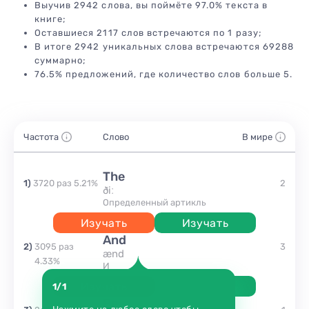
Выучив 2942 слова, вы поймёте 97.0% текста в
книге;
Оставшиеся 2117 слов встречаются по 1 разу;
В итоге 2942 уникальных слова встречаются 69288
суммарно;
76.5% предложений, где количество слов больше 5.
Частота
Слово
В мире
the
1
)
3720
раз
5.21
%
2
ðiː
Определенный артикль
Изучать
Изучать
and
2
)
3095
раз
3
ænd
4.33
%
и
Изучать
Изучать
1/1
be