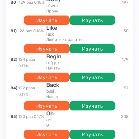
80
)
129
раз
0.18
%
197
əˈweɪ
прочь
Изучать
Изучать
like
81
)
126
раз
0.18
%
30
laɪk
любить / нравиться
Изучать
Изучать
begin
82
)
124
раза
179
bɪˈgɪn
0.17
%
начать
Изучать
Изучать
back
84
)
122
раза
57
bæk
0.17
%
назад
Изучать
Изучать
Oh
85
)
120
раз
0.17
%
208
əʊ
о
Изучать
Изучать