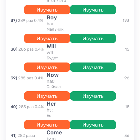
этот / это
Изучать
Изучать
boy
37
)
289
раз
0.4
%
193
bɔɪ
мальчик
Изучать
Изучать
will
38
)
286
раз
0.4
%
15
wɪl
будет
Изучать
Изучать
now
39
)
285
раз
0.4
%
96
naʊ
сейчас
Изучать
Изучать
her
40
)
285
раз
0.4
%
18
hɜː
ее
Изучать
Изучать
come
41
)
282
раза
36
kʌm