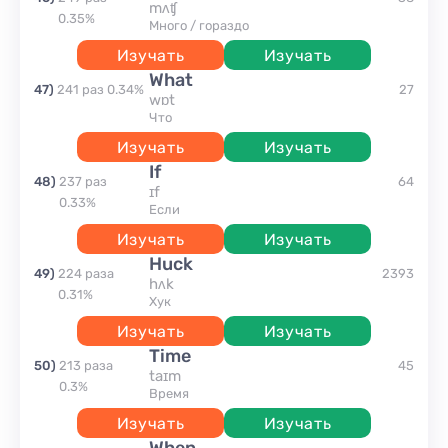
mʌʧ
0.35
%
много / гораздо
Изучать
Изучать
what
47
)
241
раз
0.34
%
27
wɒt
что
Изучать
Изучать
if
48
)
237
раз
64
ɪf
0.33
%
если
Изучать
Изучать
Huck
49
)
224
раза
2393
hʌk
0.31
%
хук
Изучать
Изучать
time
50
)
213
раза
45
taɪm
0.3
%
время
Изучать
Изучать