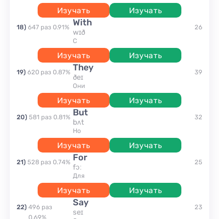
Изучать
Изучать
with
18
)
647
раз
0.91
%
26
wɪð
с
Изучать
Изучать
they
19
)
620
раз
0.87
%
39
ðeɪ
они
Изучать
Изучать
but
20
)
581
раз
0.81
%
32
bʌt
но
Изучать
Изучать
for
21
)
528
раз
0.74
%
25
fɔː
для
Изучать
Изучать
say
22
)
496
раз
23
seɪ
0.69
%