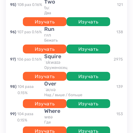
two
95
)
108
раз
0.16
%
121
tuː
два
Изучать
Изучать
run
96
)
107
раз
0.16
%
138
rʌn
бежать
Изучать
Изучать
squire
97
)
106
раз
0.16
%
2975
ˈskwaɪə
оруженосец
Изучать
Изучать
over
98
)
104
раза
139
ˈəʊvə
0.15
%
над / выше / больше
Изучать
Изучать
where
99
)
104
раза
153
weə
0.15
%
где
Изучать
Изучать