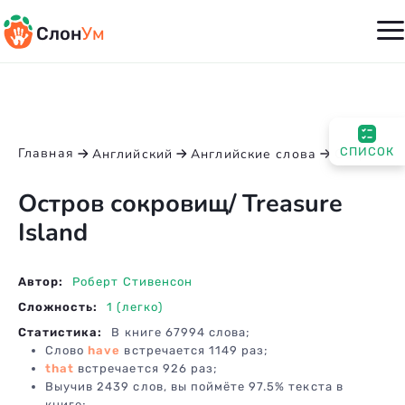
Слон
Ум
Главная
СПИСОК
Английский
Английские слова
Остров с
Остров сокровищ
/ Treasure
Island
Автор:
Роберт Стивенсон
Сложность:
1 (легко)
Статистика:
В книге 67994 слова;
Слово
have
встречается
1149
раз;
that
встречается
926
раз;
Выучив 2439 слов, вы поймёте 97.5% текста в
книге;