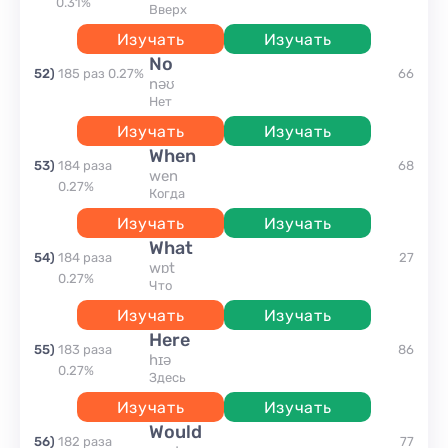
0.31
%
вверх
Изучать
Изучать
no
52
)
185
раз
0.27
%
66
nəʊ
нет
Изучать
Изучать
when
53
)
184
раза
68
wen
0.27
%
когда
Изучать
Изучать
what
54
)
184
раза
27
wɒt
0.27
%
что
Изучать
Изучать
here
55
)
183
раза
86
hɪə
0.27
%
здесь
Изучать
Изучать
would
56
)
182
раза
77