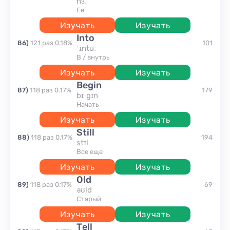
hɜː
ее
Изучать
Изучать
into
86
)
121
раз
0.18
%
101
ˈɪntuː
в / внутрь
Изучать
Изучать
begin
87
)
118
раз
0.17
%
179
bɪˈgɪn
начать
Изучать
Изучать
still
88
)
118
раз
0.17
%
194
stɪl
все еще
Изучать
Изучать
old
89
)
118
раз
0.17
%
69
əʊld
старый
Изучать
Изучать
tell