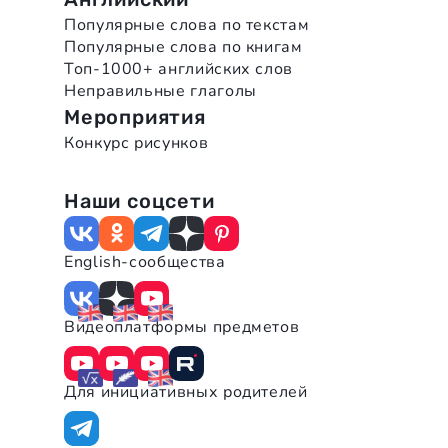
Популярные слова по текстам
Популярные слова по книгам
Топ-1000+ английских слов
Неправильные глаголы
Мероприятия
Конкурс рисунков
Наши соцсети
English-сообщества
Видеоплатформы предметов
Для инициативных родителей