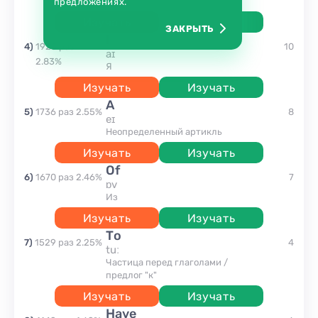
быть
предложениях.
Изучать
Изучать
ЗАКРЫТЬ
I
4
)
1925
раз
10
aɪ
2.83
%
я
Изучать
Изучать
A
5
)
1736
раз
2.55
%
8
eɪ
Неопределенный артикль
Изучать
Изучать
of
6
)
1670
раз
2.46
%
7
ɒv
Из
Изучать
Изучать
to
7
)
1529
раз
2.25
%
4
tuː
Частица перед глаголами /
предлог "к"
Изучать
Изучать
have