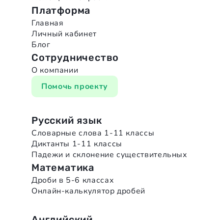
Платформа
Главная
Личный кабинет
Блог
Сотрудничество
О компании
Помочь проекту
Русский язык
Словарные слова 1-11 классы
Диктанты 1-11 классы
Падежи и склонение существительных
Математика
Дроби в 5-6 классах
Онлайн-калькулятор дробей
Английский