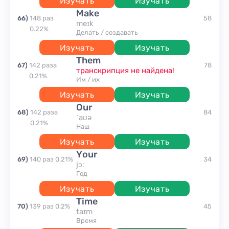
Изучать
Изучать
make
66
)
148
раз
58
meɪk
0.22
%
делать / создавать
Изучать
Изучать
them
67
)
142
раза
78
транскрипция не найдена!
0.21
%
им / их
Изучать
Изучать
our
68
)
142
раза
84
ˈaʊə
0.21
%
наш
Изучать
Изучать
your
69
)
140
раз
0.21
%
34
jɔː
год
Изучать
Изучать
time
70
)
139
раз
0.2
%
45
taɪm
время