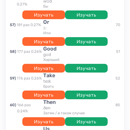
wʊd
0.27
%
бы
Изучать
Изучать
or
57
)
181
раз
0.27
%
70
ɔː
или
Изучать
Изучать
good
58
)
177
раз
0.26
%
51
gʊd
хороший
Изучать
Изучать
take
59
)
176
раз
0.26
%
52
teɪk
брать
Изучать
Изучать
then
60
)
166
раз
85
ðen
0.24
%
затем / в таком случае
Изучать
Изучать
us