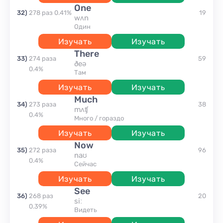
one
32
)
278
раз
0.41
%
19
wʌn
один
Изучать
Изучать
there
33
)
274
раза
59
ðeə
0.4
%
там
Изучать
Изучать
much
34
)
273
раза
38
mʌʧ
0.4
%
много / гораздо
Изучать
Изучать
now
35
)
272
раза
96
naʊ
0.4
%
сейчас
Изучать
Изучать
see
36
)
268
раз
20
siː
0.39
%
видеть