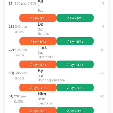
all
27
)
350
раз
0.51
%
47
ɔːl
все
Изучать
Изучать
do
28
)
347
раз
9
duː
0.51
%
делать
Изучать
Изучать
this
29
)
308
раз
41
ðɪs
0.45
%
этот / это
Изучать
Изучать
by
30
)
305
раз
62
baɪ
0.45
%
по / посредством
Изучать
Изучать
him
31
)
290
раз
46
hiːm
0.43
%
ему / его
Изучать
Изучать