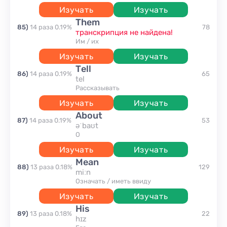
Изучать
Изучать
them
85
)
14
раза
0.19
%
78
транскрипция не найдена!
им / их
Изучать
Изучать
tell
86
)
14
раза
0.19
%
65
tel
рассказывать
Изучать
Изучать
about
87
)
14
раза
0.19
%
53
əˈbaʊt
о
Изучать
Изучать
mean
88
)
13
раза
0.18
%
129
miːn
означать / иметь ввиду
Изучать
Изучать
his
89
)
13
раза
0.18
%
22
hɪz