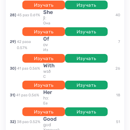
Изучать
Изучать
she
28
)
45
раз
0.61
%
40
ʃiː
она
Изучать
Изучать
of
29
)
42
раза
7
ɒv
0.57
%
Из
Изучать
Изучать
with
30
)
41
раз
0.56
%
26
wɪð
с
Изучать
Изучать
her
31
)
41
раз
0.56
%
18
hɜː
ее
Изучать
Изучать
good
32
)
38
раз
0.52
%
51
gʊd
хороший