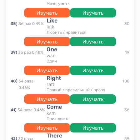
Мочь, уметь
Изучать
Изучать
like
38
)
36
раз
0.49
%
30
laɪk
любить / нравиться
Изучать
Изучать
one
39
)
35
раз
0.48
%
19
wʌn
один
Изучать
Изучать
right
40
)
34
раза
108
raɪt
0.46
%
правый / правильный / право
Изучать
Изучать
come
41
)
34
раза
0.46
%
36
kʌm
приходить
Изучать
Изучать
there
42
)
32
раза
59