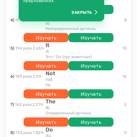
Ты / вы
предложениях.
Изучать
Изучать
ЗАКРЫТЬ
A
4
)
194
раза
2.65
%
8
eɪ
Неопределенный артикль
Изучать
Изучать
it
5
)
194
раза
2.65
%
13
ɪt
Это / Он (про животных)
Изучать
Изучать
not
6
)
183
раза
2.5
%
16
nɒt
Не
Изучать
Изучать
the
7
)
162
раза
2.21
%
2
ðiː
Определенный артикль
Изучать
Изучать
do
8
)
133
раза
1.82
%
9
duː