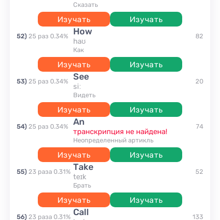
сказать
Изучать
Изучать
how
52
)
25
раз
0.34
%
82
haʊ
как
Изучать
Изучать
see
53
)
25
раз
0.34
%
20
siː
видеть
Изучать
Изучать
an
54
)
25
раз
0.34
%
74
транскрипция не найдена!
неопределенный артикль
Изучать
Изучать
take
55
)
23
раза
0.31
%
52
teɪk
брать
Изучать
Изучать
call
56
)
23
раза
0.31
%
133