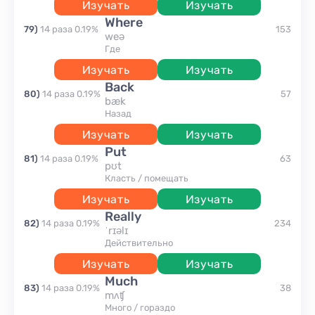
Изучать
Изучать
where
79
)
14
раза
0.19
%
153
weə
где
Изучать
Изучать
back
80
)
14
раза
0.19
%
57
bæk
назад
Изучать
Изучать
put
81
)
14
раза
0.19
%
63
pʊt
класть / помещать
Изучать
Изучать
really
82
)
14
раза
0.19
%
234
ˈrɪəlɪ
действительно
Изучать
Изучать
much
83
)
14
раза
0.19
%
38
mʌʧ
много / гораздо