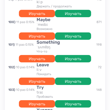
kiːp
держать / продолжать
Изучать
Изучать
maybe
100
)
11
раз
0.15
%
871
ˈmeɪbɪ
возможно
Изучать
Изучать
something
101
)
11
раз
0.15
%
198
ˈsʌmθɪŋ
что-то
Изучать
Изучать
leave
102
)
10
раз
0.14
%
72
liːv
покидать
Изучать
Изучать
try
103
)
10
раз
0.14
%
148
traɪ
пробовать
Изучать
Изучать