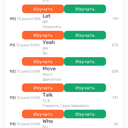
Его
Изучать
Изучать
let
90
)
13
раза
0.18
%
119
let
позволять
Изучать
Изучать
yeah
91
)
12
раза
0.16
%
575
jeə
да
Изучать
Изучать
move
92
)
12
раза
0.16
%
258
muːv
двигаться
Изучать
Изучать
talk
93
)
12
раза
0.16
%
147
tɔːk
говорить / разговаривать
Изучать
Изучать
who
94
)
12
раза
0.16
%
42
huː