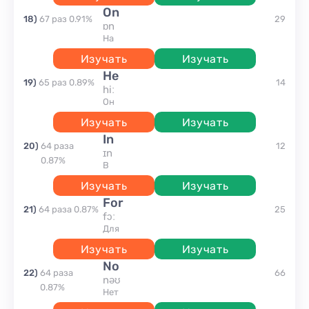
on
18
)
67
раз
0.91
%
29
ɒn
на
Изучать
Изучать
he
19
)
65
раз
0.89
%
14
hiː
он
Изучать
Изучать
in
20
)
64
раза
12
ɪn
0.87
%
в
Изучать
Изучать
for
21
)
64
раза
0.87
%
25
fɔː
для
Изучать
Изучать
no
22
)
64
раза
66
nəʊ
0.87
%
нет