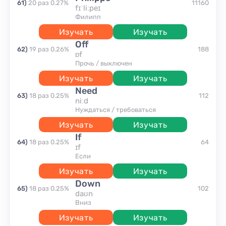
61
)
20
раз
0.27
%
11160
fɪˈliːpeɪ
Филипп
Изучать
Изучать
off
62
)
19
раз
0.26
%
188
ɒf
прочь / выключен
Изучать
Изучать
need
63
)
18
раз
0.25
%
112
niːd
нуждаться / требоваться
Изучать
Изучать
if
64
)
18
раз
0.25
%
64
ɪf
если
Изучать
Изучать
down
65
)
18
раз
0.25
%
102
daʊn
вниз
Изучать
Изучать