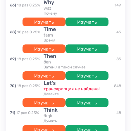
why
66
)
18
раз
0.25
%
149
waɪ
почему
Изучать
Изучать
time
68
)
18
раз
0.25
%
45
taɪm
время
Изучать
Изучать
then
69
)
18
раз
0.25
%
85
ðen
затем / в таком случае
Изучать
Изучать
let's
70
)
18
раз
0.25
%
848
транскрипция не найдена!
давайте
Изучать
Изучать
think
71
)
17
раз
0.23
%
48
θɪŋk
думать
Изучать
Изучать