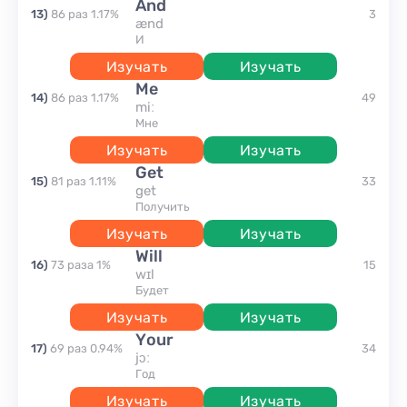
and
13
)
86
раз
1.17
%
3
ænd
и
Изучать
Изучать
me
14
)
86
раз
1.17
%
49
miː
мне
Изучать
Изучать
get
15
)
81
раз
1.11
%
33
get
получить
Изучать
Изучать
will
16
)
73
раза
1
%
15
wɪl
будет
Изучать
Изучать
your
17
)
69
раз
0.94
%
34
jɔː
год
Изучать
Изучать