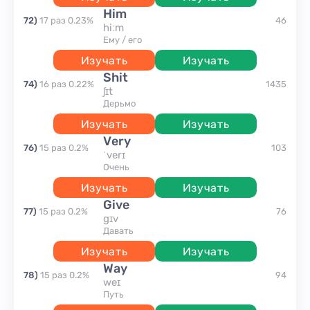
him
72
)
17
раз
0.23
%
46
hiːm
ему / его
Изучать
Изучать
shit
74
)
16
раз
0.22
%
1435
ʃɪt
дерьмо
Изучать
Изучать
very
76
)
15
раз
0.2
%
103
ˈverɪ
очень
Изучать
Изучать
give
77
)
15
раз
0.2
%
76
gɪv
давать
Изучать
Изучать
way
78
)
15
раз
0.2
%
94
weɪ
путь