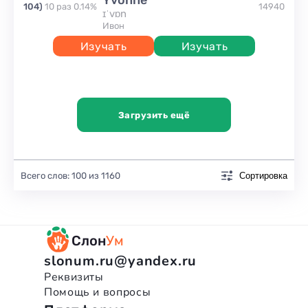
Yvonne
104
)
10
раз
0.14
%
14940
ɪˈvɒn
Ивон
Изучать
Изучать
Загрузить ещё
Всего слов:
100
из
1160
Сортировка
Слон
Ум
slonum.ru@yandex.ru
Реквизиты
Помощь и вопросы