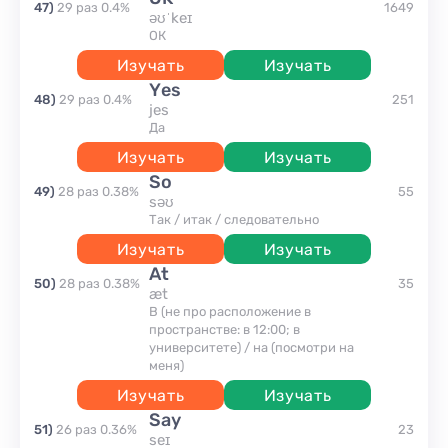
47
)
29
раз
0.4
%
1649
əʊˈkeɪ
ОК
Изучать
Изучать
yes
48
)
29
раз
0.4
%
251
jes
да
Изучать
Изучать
so
49
)
28
раз
0.38
%
55
səʊ
так / итак / следовательно
Изучать
Изучать
at
50
)
28
раз
0.38
%
35
æt
В (не про расположение в
пространстве: в 12:00; в
университете) / на (посмотри на
меня)
Изучать
Изучать
say
51
)
26
раз
0.36
%
23
seɪ