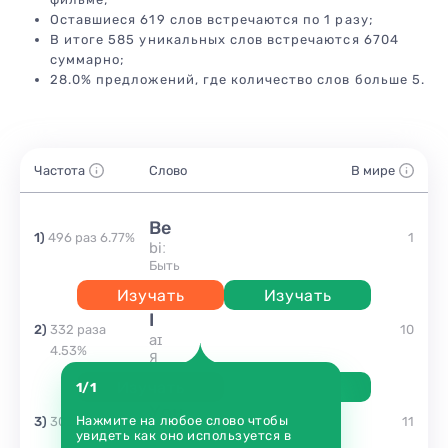
Оставшиеся 619 слов встречаются по 1 разу;
В итоге 585 уникальных слов встречаются 6704
суммарно;
28.0% предложений, где количество слов больше 5.
Частота
Слово
В мире
be
1
)
496
раз
6.77
%
1
biː
быть
Изучать
Изучать
I
2
)
332
раза
10
aɪ
4.53
%
я
Изучать
Изучать
1/1
you
Нажмите на любое слово чтобы
3
)
302
раза
4.12
%
11
juː
увидеть как оно используется в