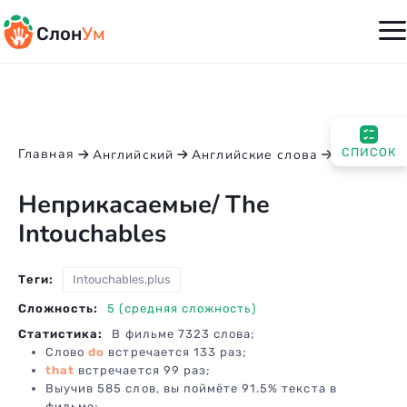
Слон
Ум
Главная
СПИСОК
Английский
Английские слова
Неприкас
Неприкасаемые
/ The
Intouchables
Теги:
intouchables,plus
Сложность:
5 (средняя сложность)
Статистика:
В фильме 7323 слова;
Слово
do
встречается
133
раз;
that
встречается
99
раз;
Выучив 585 слов, вы поймёте 91.5% текста в
фильме;