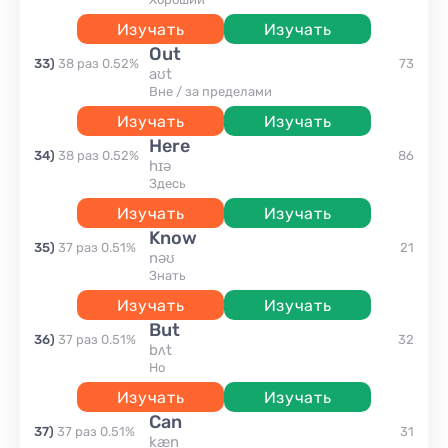
Изучать
Изучать
out
33
)
38
раз
0.52
%
73
aʊt
вне / за пределами
Изучать
Изучать
here
34
)
38
раз
0.52
%
86
hɪə
здесь
Изучать
Изучать
know
35
)
37
раз
0.51
%
21
nəʊ
знать
Изучать
Изучать
but
36
)
37
раз
0.51
%
32
bʌt
но
Изучать
Изучать
can
37
)
37
раз
0.51
%
31
kæn