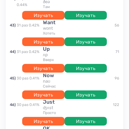
ðeə
0.44
%
там
Изучать
Изучать
want
43
)
31
раз
0.42
%
56
wɒnt
хотеть
Изучать
Изучать
up
44
)
31
раз
0.42
%
71
ʌp
вверх
Изучать
Изучать
now
45
)
30
раз
0.41
%
96
naʊ
сейчас
Изучать
Изучать
just
46
)
30
раз
0.41
%
122
ʤʌst
просто
Изучать
Изучать
OK