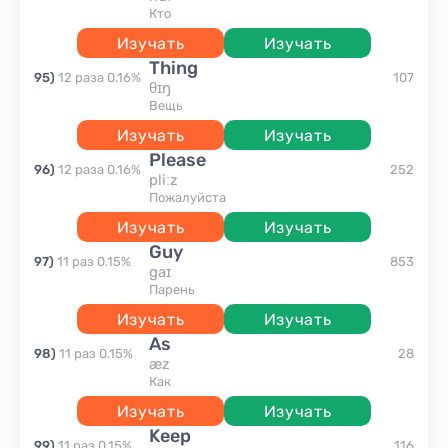
кто
Изучать
Изучать
thing
95
)
12
раза
0.16
%
107
θɪŋ
вещь
Изучать
Изучать
please
96
)
12
раза
0.16
%
252
pliːz
пожалуйста
Изучать
Изучать
guy
97
)
11
раз
0.15
%
853
gaɪ
парень
Изучать
Изучать
as
98
)
11
раз
0.15
%
28
æz
как
Изучать
Изучать
keep
99
)
11
раз
0.15
%
116