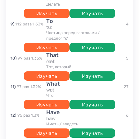
делать
Изучать
Изучать
to
9
)
112
раза
1.53
%
4
tuː
Частица перед глаголами /
предлог "к"
Изучать
Изучать
that
10
)
99
раз
1.35
%
5
ðæt
Тот, который
Изучать
Изучать
what
11
)
97
раз
1.32
%
27
wɒt
что
Изучать
Изучать
have
12
)
95
раз
1.3
%
6
hæv
иметь / владеть
Изучать
Изучать