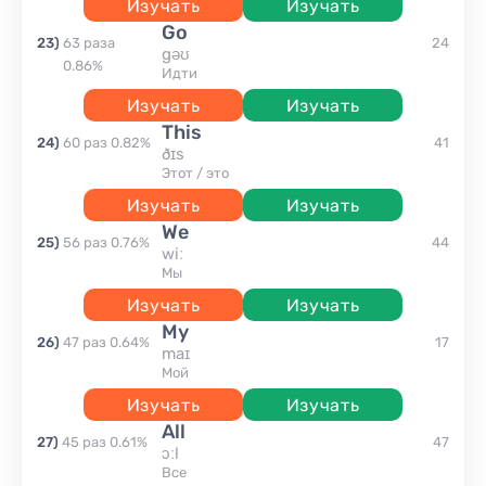
Изучать
Изучать
go
23
)
63
раза
24
gəʊ
0.86
%
идти
Изучать
Изучать
this
24
)
60
раз
0.82
%
41
ðɪs
этот / это
Изучать
Изучать
we
25
)
56
раз
0.76
%
44
wiː
мы
Изучать
Изучать
my
26
)
47
раз
0.64
%
17
maɪ
мой
Изучать
Изучать
all
27
)
45
раз
0.61
%
47
ɔːl
все