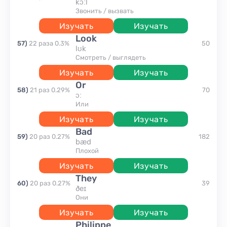
kɔːl
звонить / вызвать
Изучать
Изучать
look
57
)
22
раза
0.3
%
50
lʊk
смотреть / выглядеть
Изучать
Изучать
or
58
)
21
раз
0.29
%
70
ɔː
или
Изучать
Изучать
bad
59
)
20
раз
0.27
%
182
bæd
плохой
Изучать
Изучать
they
60
)
20
раз
0.27
%
39
ðeɪ
они
Изучать
Изучать
Philippe