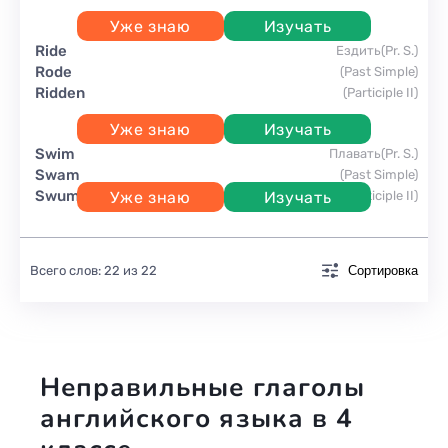
Уже знаю
Изучать
ride
ездить
(Pr. S.)
rode
(Past Simple)
ridden
(Participle II)
Уже знаю
Изучать
swim
плавать
(Pr. S.)
swam
(Past Simple)
swum
Уже знаю
Изучать
(Participle II)
Всего слов: 22 из 22
Сортировка
Неправильные глаголы
английского языка в 4