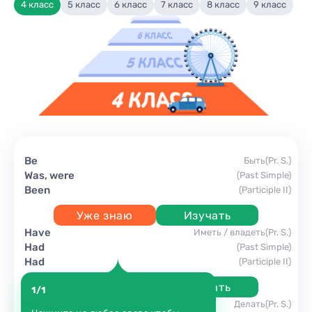
4 класс
5 класс
6 класс
7 класс
8 класс
9 класс
be
быть
(Pr. S.)
was, were
(Past Simple)
been
(Participle II)
Уже знаю
Изучать
have
иметь / владеть
(Pr. S.)
had
(Past Simple)
had
(Participle II)
Уже знаю
Изучать
1/1
do
делать
(Pr. S.)