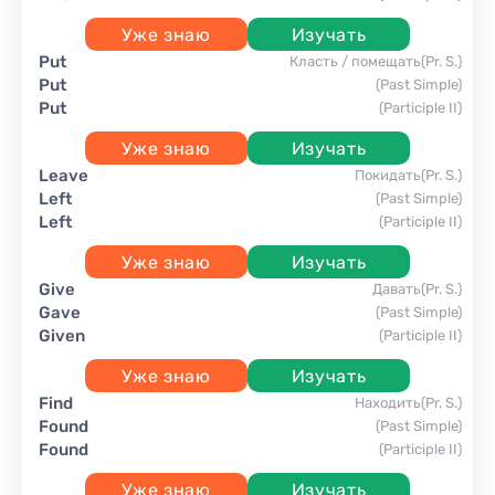
Уже знаю
Изучать
put
класть / помещать
(Pr. S.)
put
(Past Simple)
put
(Participle II)
Уже знаю
Изучать
leave
покидать
(Pr. S.)
left
(Past Simple)
left
(Participle II)
Уже знаю
Изучать
give
давать
(Pr. S.)
gave
(Past Simple)
given
(Participle II)
Уже знаю
Изучать
find
находить
(Pr. S.)
found
(Past Simple)
found
(Participle II)
Уже знаю
Изучать