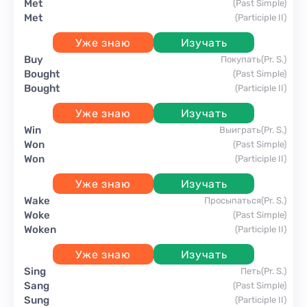
met
(Past Simple)
met
(Participle II)
Уже знаю
Изучать
buy
покупать
(Pr. S.)
bought
(Past Simple)
bought
(Participle II)
Уже знаю
Изучать
win
выиграть
(Pr. S.)
won
(Past Simple)
won
(Participle II)
Уже знаю
Изучать
wake
просыпаться
(Pr. S.)
woke
(Past Simple)
woken
(Participle II)
Уже знаю
Изучать
sing
петь
(Pr. S.)
sang
(Past Simple)
sung
(Participle II)