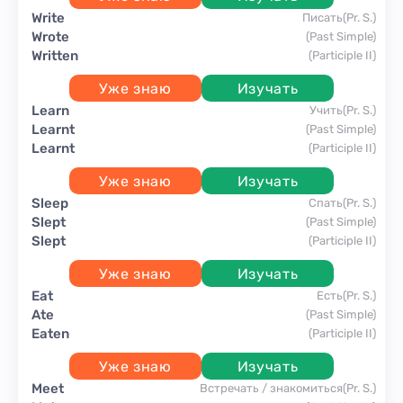
write
писать
(Pr. S.)
wrote
(Past Simple)
written
(Participle II)
Уже знаю
Изучать
learn
учить
(Pr. S.)
learnt
(Past Simple)
learnt
(Participle II)
Уже знаю
Изучать
sleep
спать
(Pr. S.)
slept
(Past Simple)
slept
(Participle II)
Уже знаю
Изучать
eat
есть
(Pr. S.)
ate
(Past Simple)
eaten
(Participle II)
Уже знаю
Изучать
meet
встречать / знакомиться
(Pr. S.)