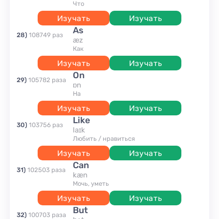
что
Изучать
Изучать
as
28
)
108749
раз
æz
как
Изучать
Изучать
on
29
)
105782
раза
ɒn
на
Изучать
Изучать
like
30
)
103756
раз
laɪk
любить / нравиться
Изучать
Изучать
can
31
)
102503
раза
kæn
Мочь, уметь
Изучать
Изучать
but
32
)
100703
раза