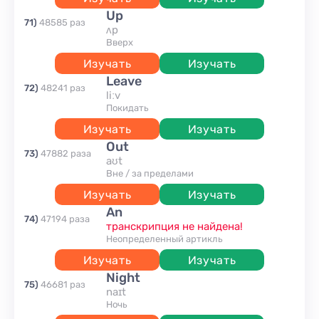
up
71
)
48585
раз
ʌp
вверх
Изучать
Изучать
leave
72
)
48241
раз
liːv
покидать
Изучать
Изучать
out
73
)
47882
раза
aʊt
вне / за пределами
Изучать
Изучать
an
74
)
47194
раза
транскрипция не найдена!
неопределенный артикль
Изучать
Изучать
night
75
)
46681
раз
naɪt
ночь