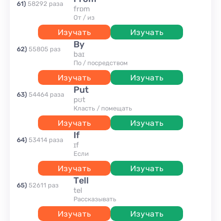
61
)
58292
раза
frɒm
от / из
Изучать
Изучать
by
62
)
55805
раз
baɪ
по / посредством
Изучать
Изучать
put
63
)
54464
раза
pʊt
класть / помещать
Изучать
Изучать
if
64
)
53414
раза
ɪf
если
Изучать
Изучать
tell
65
)
52611
раз
tel
рассказывать
Изучать
Изучать