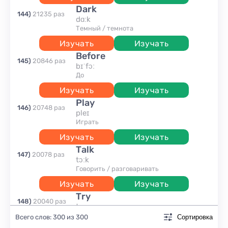
dark
144
)
21235
раз
dɑːk
темный / темнота
Изучать
Изучать
before
145
)
20846
раз
bɪˈfɔː
до
Изучать
Изучать
play
146
)
20748
раз
pleɪ
играть
Изучать
Изучать
talk
147
)
20078
раз
tɔːk
говорить / разговаривать
Изучать
Изучать
try
148
)
20040
раз
traɪ
пробовать
Всего слов:
300
из
300
Сортировка