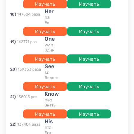
Изучать
Изучать
her
18
)
147504
раза
hɜː
ее
Изучать
Изучать
one
19
)
142771
раз
wʌn
один
Изучать
Изучать
see
20
)
139353
раза
siː
видеть
Изучать
Изучать
know
21
)
138015
раз
nəʊ
знать
Изучать
Изучать
his
22
)
137404
раза
hɪz
Его