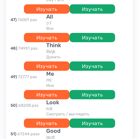
Изучать
Изучать
all
47
)
76001
раз
ɔːl
все
Изучать
Изучать
think
48
)
74951
раз
θɪŋk
думать
Изучать
Изучать
me
49
)
72777
раз
miː
мне
Изучать
Изучать
look
50
)
68208
раз
lʊk
смотреть / выглядеть
Изучать
Изучать
good
51
)
67244
раза
gʊd