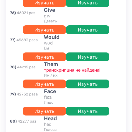
Изучать
Изучать
give
76
)
46021
раз
gɪv
давать
Изучать
Изучать
would
77
)
45683
раза
wʊd
бы
Изучать
Изучать
them
78
)
44215
раз
транскрипция не найдена!
им / их
Изучать
Изучать
face
79
)
42732
раза
feɪs
лицо
Изучать
Изучать
head
80
)
42277
раз
hed
голова