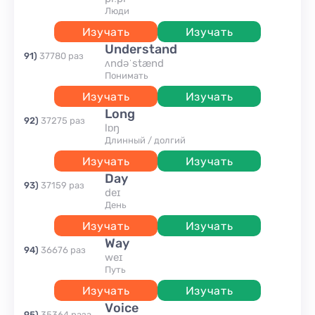
люди
Изучать
Изучать
understand
91
)
37780
раз
ʌndəˈstænd
понимать
Изучать
Изучать
long
92
)
37275
раз
lɒŋ
длинный / долгий
Изучать
Изучать
day
93
)
37159
раз
deɪ
день
Изучать
Изучать
way
94
)
36676
раз
weɪ
путь
Изучать
Изучать
voice
95
)
35364
раза