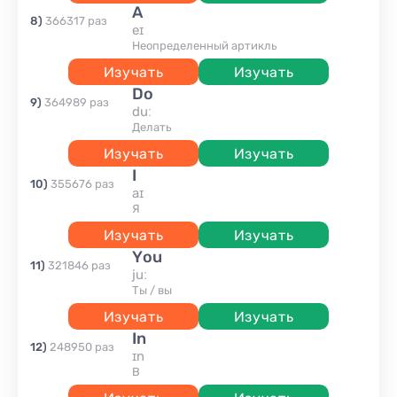
A
8
)
366317
раз
eɪ
Неопределенный артикль
Изучать
Изучать
do
9
)
364989
раз
duː
делать
Изучать
Изучать
I
10
)
355676
раз
aɪ
я
Изучать
Изучать
you
11
)
321846
раз
juː
Ты / вы
Изучать
Изучать
in
12
)
248950
раз
ɪn
в