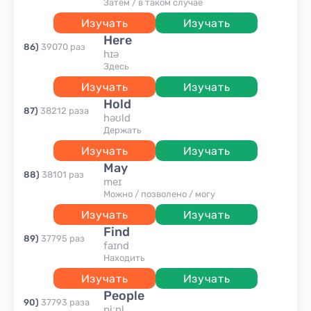
затем / в таком случае
Изучать
Изучать
here
86
)
39070
раз
hɪə
здесь
Изучать
Изучать
hold
87
)
38212
раза
həʊld
держать
Изучать
Изучать
may
88
)
38101
раз
meɪ
можно / позволено / могу
Изучать
Изучать
find
89
)
37795
раз
faɪnd
находить
Изучать
Изучать
people
90
)
37793
раза
piːpl