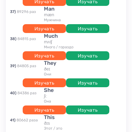
Изучать
Изучать
man
37
)
89296
раз
mæn
мужчина
Изучать
Изучать
much
38
)
84815
раз
mʌʧ
много / гораздо
Изучать
Изучать
they
39
)
84805
раз
ðeɪ
они
Изучать
Изучать
she
40
)
84386
раз
ʃiː
она
Изучать
Изучать
this
41
)
80662
раза
ðɪs
этот / это