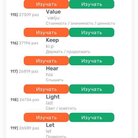
Изучать
Изучать
value
115
)
27309
раз
ˈvæljuː
стоимость / значимость / ценность
Изучать
Изучать
keep
116
)
27196
раз
kiːp
держать / продолжать
Изучать
Изучать
hear
117
)
26819
раз
hɪə
слышать
Изучать
Изучать
light
118
)
26736
раз
laɪt
свет / осветить
Изучать
Изучать
let
119
)
26589
раз
let
позволять