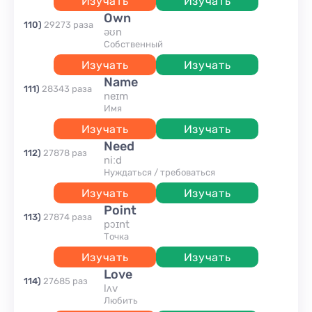
Изучать
Изучать
own
110
)
29273
раза
əʊn
собственный
Изучать
Изучать
name
111
)
28343
раза
neɪm
имя
Изучать
Изучать
need
112
)
27878
раз
niːd
нуждаться / требоваться
Изучать
Изучать
point
113
)
27874
раза
pɔɪnt
точка
Изучать
Изучать
love
114
)
27685
раз
lʌv
любить