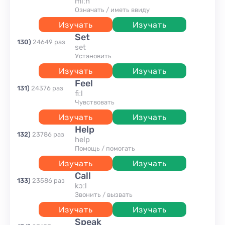
miːn
означать / иметь ввиду
Изучать
Изучать
set
130
)
24649
раз
set
установить
Изучать
Изучать
feel
131
)
24376
раз
fiːl
чувствовать
Изучать
Изучать
help
132
)
23786
раз
help
помощь / помогать
Изучать
Изучать
call
133
)
23586
раз
kɔːl
звонить / вызвать
Изучать
Изучать
speak