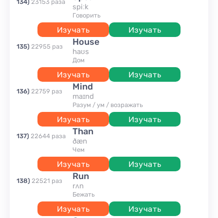
134
)
23153
раза
spiːk
говорить
Изучать
Изучать
house
135
)
22955
раз
haʊs
дом
Изучать
Изучать
mind
136
)
22759
раз
maɪnd
разум / ум / возражать
Изучать
Изучать
than
137
)
22644
раза
ðæn
чем
Изучать
Изучать
run
138
)
22521
раз
rʌn
бежать
Изучать
Изучать