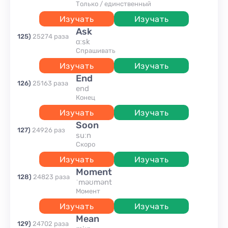
только / единственный
Изучать
Изучать
ask
125
)
25274
раза
ɑːsk
спрашивать
Изучать
Изучать
end
126
)
25163
раза
end
конец
Изучать
Изучать
soon
127
)
24926
раз
suːn
скоро
Изучать
Изучать
moment
128
)
24823
раза
ˈməʊmənt
момент
Изучать
Изучать
mean
129
)
24702
раза