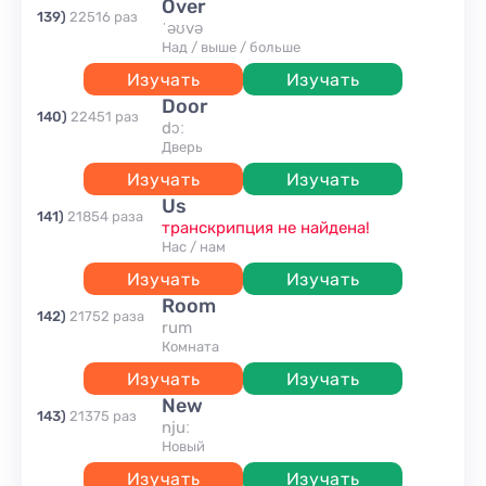
over
139
)
22516
раз
ˈəʊvə
над / выше / больше
Изучать
Изучать
door
140
)
22451
раз
dɔː
дверь
Изучать
Изучать
us
141
)
21854
раза
транскрипция не найдена!
нас / нам
Изучать
Изучать
room
142
)
21752
раза
rum
комната
Изучать
Изучать
new
143
)
21375
раз
njuː
новый
Изучать
Изучать