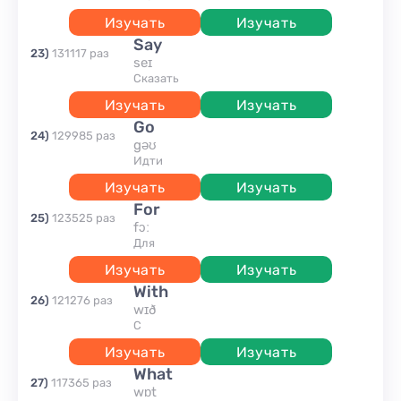
Изучать
Изучать
say
23
)
131117
раз
seɪ
сказать
Изучать
Изучать
go
24
)
129985
раз
gəʊ
идти
Изучать
Изучать
for
25
)
123525
раз
fɔː
для
Изучать
Изучать
with
26
)
121276
раз
wɪð
с
Изучать
Изучать
what
27
)
117365
раз
wɒt