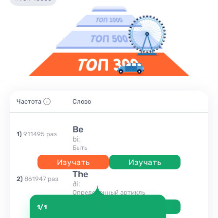
Частота
Слово
be
1
)
911495
раз
biː
быть
Изучать
Изучать
the
2
)
861947
раз
ðiː
Определенный артикль
Изучать
Изучать
1/1