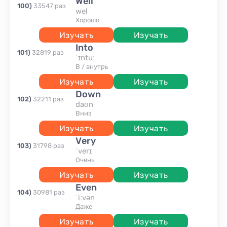
well
100
)
33547
раз
wel
хорошо
Изучать
Изучать
into
101
)
32819
раз
ˈɪntuː
в / внутрь
Изучать
Изучать
down
102
)
32211
раз
daʊn
вниз
Изучать
Изучать
very
103
)
31798
раз
ˈverɪ
очень
Изучать
Изучать
even
104
)
30981
раз
ˈiːvən
даже
Изучать
Изучать