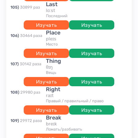
last
105
)
30899
раз
lɑːst
последний
Изучать
Изучать
place
106
)
30464
раза
pleɪs
место
Изучать
Изучать
thing
107
)
30142
раза
θɪŋ
вещь
Изучать
Изучать
right
108
)
29980
раз
raɪt
правый / правильный / право
Изучать
Изучать
break
109
)
29972
раза
breɪk
ломать/разбивать