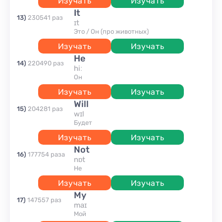
Изучать
Изучать
it
13
)
230541
раз
ɪt
Это / Он (про животных)
Изучать
Изучать
he
14
)
220490
раз
hiː
он
Изучать
Изучать
will
15
)
204281
раз
wɪl
будет
Изучать
Изучать
not
16
)
177754
раза
nɒt
Не
Изучать
Изучать
my
17
)
147557
раз
maɪ
мой