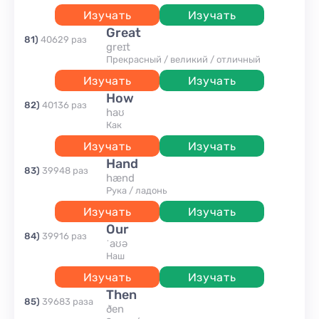
Изучать
Изучать
great
81
)
40629
раз
greɪt
прекрасный / великий / отличный
Изучать
Изучать
how
82
)
40136
раз
haʊ
как
Изучать
Изучать
hand
83
)
39948
раз
hænd
рука / ладонь
Изучать
Изучать
our
84
)
39916
раз
ˈaʊə
наш
Изучать
Изучать
then
85
)
39683
раза
ðen