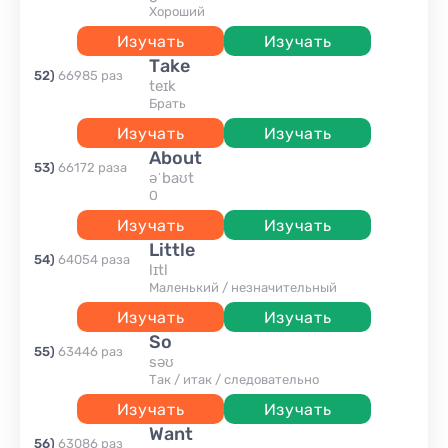
хороший
Изучать
Изучать
take
52
)
66985
раз
teɪk
брать
Изучать
Изучать
about
53
)
66172
раза
əˈbaʊt
о
Изучать
Изучать
little
54
)
64054
раза
lɪtl
маленький / незначительный
Изучать
Изучать
so
55
)
63446
раз
səʊ
так / итак / следовательно
Изучать
Изучать
want
56
)
63086
раз