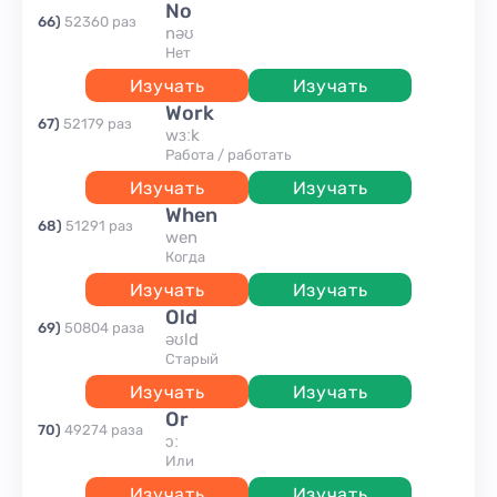
no
66
)
52360
раз
nəʊ
нет
Изучать
Изучать
work
67
)
52179
раз
wɜːk
работа / работать
Изучать
Изучать
when
68
)
51291
раз
wen
когда
Изучать
Изучать
old
69
)
50804
раза
əʊld
старый
Изучать
Изучать
or
70
)
49274
раза
ɔː
или
Изучать
Изучать