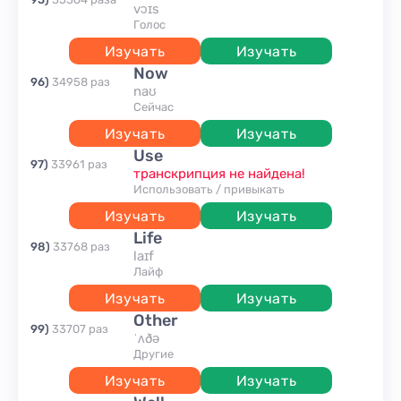
vɔɪs
голос
Изучать
Изучать
now
96
)
34958
раз
naʊ
сейчас
Изучать
Изучать
use
97
)
33961
раз
транскрипция не найдена!
использовать / привыкать
Изучать
Изучать
life
98
)
33768
раз
laɪf
Лайф
Изучать
Изучать
other
99
)
33707
раз
ˈʌðə
другие
Изучать
Изучать