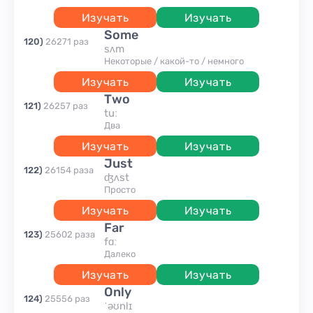
Изучать
Изучать
some
120
)
26271
раз
sʌm
некоторые / какой-то / немного
Изучать
Изучать
two
121
)
26257
раз
tuː
два
Изучать
Изучать
just
122
)
26154
раза
ʤʌst
просто
Изучать
Изучать
far
123
)
25602
раза
fɑː
далеко
Изучать
Изучать
only
124
)
25556
раз
ˈəʊnlɪ