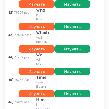
Изучать
Изучать
who
42
)
79507
раз
huː
кто
Изучать
Изучать
which
43
)
79434
раза
wɪʧ
который
Изучать
Изучать
we
44
)
77909
раз
wiː
мы
Изучать
Изучать
time
45
)
76934
раза
taɪm
время
Изучать
Изучать
him
46
)
76129
раз
hiːm
ему / его