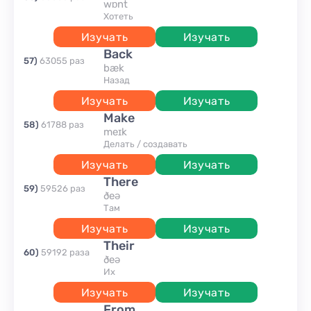
wɒnt
хотеть
Изучать
Изучать
back
57
)
63055
раз
bæk
назад
Изучать
Изучать
make
58
)
61788
раз
meɪk
делать / создавать
Изучать
Изучать
there
59
)
59526
раз
ðeə
там
Изучать
Изучать
their
60
)
59192
раза
ðeə
их
Изучать
Изучать
from