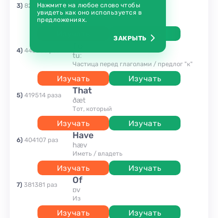
and
Нажмите на любое слово чтобы
3
)
827210
раз
ænd
увидеть как оно используется в
и
предложениях.
Изучать
Изучать
ЗАКРЫТЬ
to
4
)
445350
раз
tuː
Частица перед глаголами / предлог "к"
Изучать
Изучать
that
5
)
419514
раза
ðæt
Тот, который
Изучать
Изучать
have
6
)
404107
раз
hæv
иметь / владеть
Изучать
Изучать
of
7
)
381381
раз
ɒv
Из
Изучать
Изучать