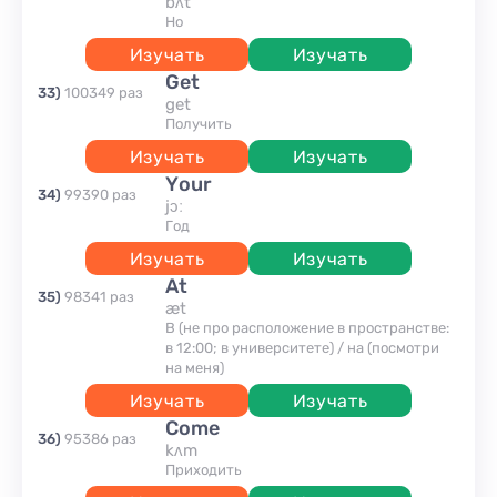
bʌt
но
Изучать
Изучать
get
33
)
100349
раз
get
получить
Изучать
Изучать
your
34
)
99390
раз
jɔː
год
Изучать
Изучать
at
35
)
98341
раз
æt
В (не про расположение в пространстве:
в 12:00; в университете) / на (посмотри
на меня)
Изучать
Изучать
come
36
)
95386
раз
kʌm
приходить