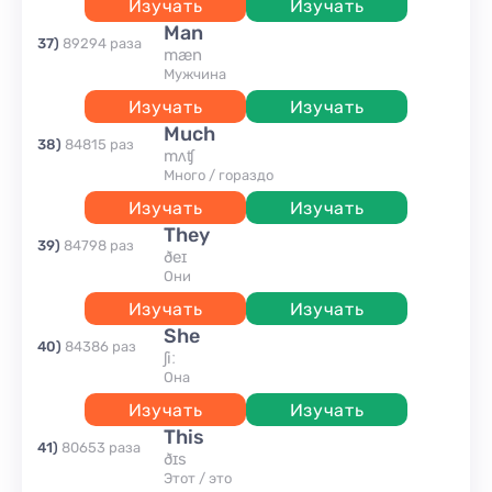
Изучать
Изучать
man
37
)
89294
раза
mæn
мужчина
Изучать
Изучать
much
38
)
84815
раз
mʌʧ
много / гораздо
Изучать
Изучать
they
39
)
84798
раз
ðeɪ
они
Изучать
Изучать
she
40
)
84386
раз
ʃiː
она
Изучать
Изучать
this
41
)
80653
раза
ðɪs
этот / это