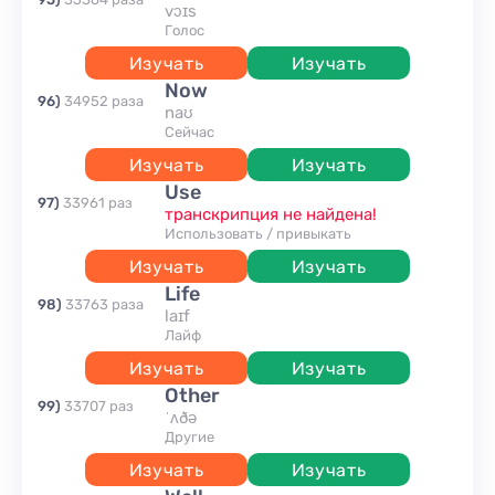
vɔɪs
голос
Изучать
Изучать
now
96
)
34952
раза
naʊ
сейчас
Изучать
Изучать
use
97
)
33961
раз
транскрипция не найдена!
использовать / привыкать
Изучать
Изучать
life
98
)
33763
раза
laɪf
Лайф
Изучать
Изучать
other
99
)
33707
раз
ˈʌðə
другие
Изучать
Изучать