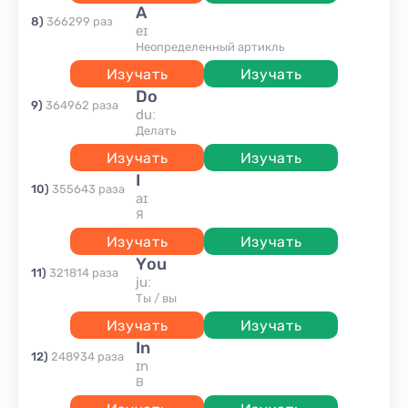
A
8
)
366299
раз
eɪ
Неопределенный артикль
Изучать
Изучать
do
9
)
364962
раза
duː
делать
Изучать
Изучать
I
10
)
355643
раза
aɪ
я
Изучать
Изучать
you
11
)
321814
раза
juː
Ты / вы
Изучать
Изучать
in
12
)
248934
раза
ɪn
в