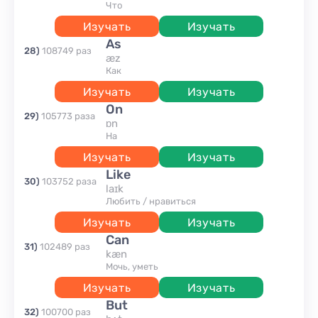
что
Изучать
Изучать
as
28
)
108749
раз
æz
как
Изучать
Изучать
on
29
)
105773
раза
ɒn
на
Изучать
Изучать
like
30
)
103752
раза
laɪk
любить / нравиться
Изучать
Изучать
can
31
)
102489
раз
kæn
Мочь, уметь
Изучать
Изучать
but
32
)
100700
раз