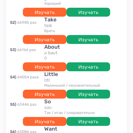
хороший
Изучать
Изучать
take
52
)
66985
раз
teɪk
брать
Изучать
Изучать
about
53
)
66166
раз
əˈbaʊt
о
Изучать
Изучать
little
54
)
64054
раза
lɪtl
маленький / незначительный
Изучать
Изучать
so
55
)
63446
раз
səʊ
так / итак / следовательно
Изучать
Изучать
want
56
)
63086
раз