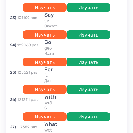
Изучать
Изучать
say
23
)
131109
раз
seɪ
сказать
Изучать
Изучать
go
24
)
129968
раз
gəʊ
идти
Изучать
Изучать
for
25
)
123521
раз
fɔː
для
Изучать
Изучать
with
26
)
121274
раза
wɪð
с
Изучать
Изучать
what
27
)
117359
раз
wɒt