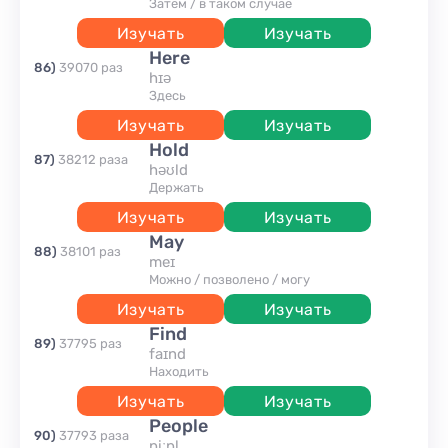
затем / в таком случае
Изучать
Изучать
here
86
)
39070
раз
hɪə
здесь
Изучать
Изучать
hold
87
)
38212
раза
həʊld
держать
Изучать
Изучать
may
88
)
38101
раз
meɪ
можно / позволено / могу
Изучать
Изучать
find
89
)
37795
раз
faɪnd
находить
Изучать
Изучать
people
90
)
37793
раза
piːpl