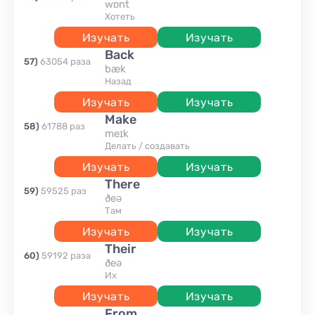
wɒnt
хотеть
Изучать
Изучать
back
57
)
63054
раза
bæk
назад
Изучать
Изучать
make
58
)
61788
раз
meɪk
делать / создавать
Изучать
Изучать
there
59
)
59525
раз
ðeə
там
Изучать
Изучать
their
60
)
59192
раза
ðeə
их
Изучать
Изучать
from