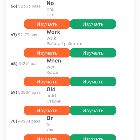
no
66
)
52353
раза
nəʊ
нет
Изучать
Изучать
work
67
)
52179
раз
wɜːk
работа / работать
Изучать
Изучать
when
68
)
51291
раз
wen
когда
Изучать
Изучать
old
69
)
50804
раза
əʊld
старый
Изучать
Изучать
or
70
)
49274
раза
ɔː
или
Изучать
Изучать