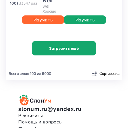
well
100
)
33547
раз
wel
хорошо
Изучать
Изучать
Загрузить ещё
Всего слов:
100
из
5000
Сортировка
Слон
Ум
slonum.ru@yandex.ru
Реквизиты
Помощь и вопросы