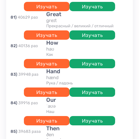
Изучать
Изучать
great
81
)
40629
раз
greɪt
прекрасный / великий / отличный
Изучать
Изучать
how
82
)
40136
раз
haʊ
как
Изучать
Изучать
hand
83
)
39948
раз
hænd
рука / ладонь
Изучать
Изучать
our
84
)
39916
раз
ˈaʊə
наш
Изучать
Изучать
then
85
)
39683
раза
ðen