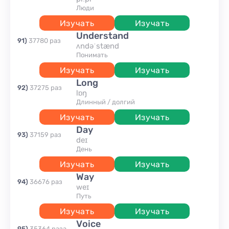
люди
Изучать
Изучать
understand
91
)
37780
раз
ʌndəˈstænd
понимать
Изучать
Изучать
long
92
)
37275
раз
lɒŋ
длинный / долгий
Изучать
Изучать
day
93
)
37159
раз
deɪ
день
Изучать
Изучать
way
94
)
36676
раз
weɪ
путь
Изучать
Изучать
voice
95
)
35364
раза