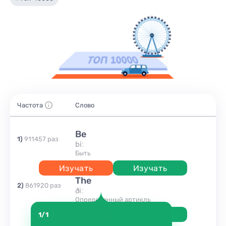
Частота
Слово
be
1
)
911457
раз
biː
быть
Изучать
Изучать
the
2
)
861920
раз
ðiː
Определенный артикль
Изучать
Изучать
1/1