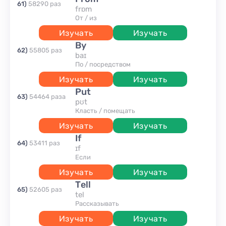
61
)
58290
раз
frɒm
от / из
Изучать
Изучать
by
62
)
55805
раз
baɪ
по / посредством
Изучать
Изучать
put
63
)
54464
раза
pʊt
класть / помещать
Изучать
Изучать
if
64
)
53411
раз
ɪf
если
Изучать
Изучать
tell
65
)
52605
раз
tel
рассказывать
Изучать
Изучать