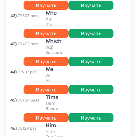
Изучать
Изучать
who
42
)
79503
раза
huː
кто
Изучать
Изучать
which
43
)
79432
раза
wɪʧ
который
Изучать
Изучать
we
44
)
77907
раз
wiː
мы
Изучать
Изучать
time
45
)
76934
раза
taɪm
время
Изучать
Изучать
him
46
)
76129
раз
hiːm
ему / его