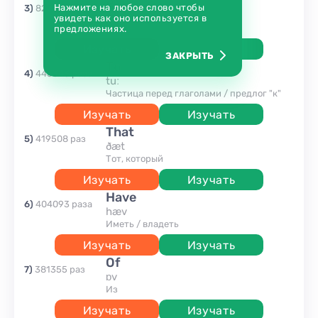
and
Нажмите на любое слово чтобы
3
)
827201
раз
ænd
увидеть как оно используется в
и
предложениях.
Изучать
Изучать
ЗАКРЫТЬ
to
4
)
445343
раза
tuː
Частица перед глаголами / предлог "к"
Изучать
Изучать
that
5
)
419508
раз
ðæt
Тот, который
Изучать
Изучать
have
6
)
404093
раза
hæv
иметь / владеть
Изучать
Изучать
of
7
)
381355
раз
ɒv
Из
Изучать
Изучать