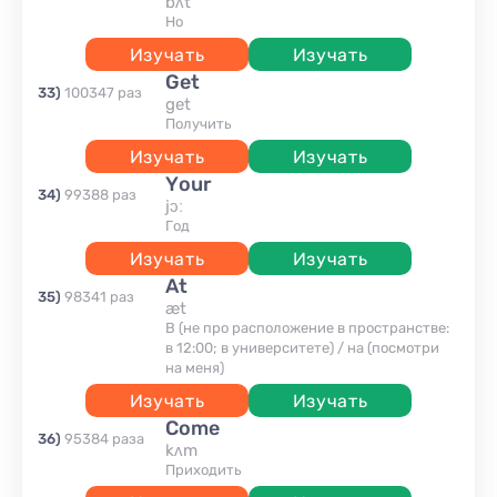
bʌt
но
Изучать
Изучать
get
33
)
100347
раз
get
получить
Изучать
Изучать
your
34
)
99388
раз
jɔː
год
Изучать
Изучать
at
35
)
98341
раз
æt
В (не про расположение в пространстве:
в 12:00; в университете) / на (посмотри
на меня)
Изучать
Изучать
come
36
)
95384
раза
kʌm
приходить