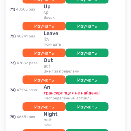
up
71
)
48585
раз
ʌp
вверх
Изучать
Изучать
leave
72
)
48241
раз
liːv
покидать
Изучать
Изучать
out
73
)
47882
раза
aʊt
вне / за пределами
Изучать
Изучать
an
74
)
47194
раза
транскрипция не найдена!
неопределенный артикль
Изучать
Изучать
night
75
)
46681
раз
naɪt
ночь