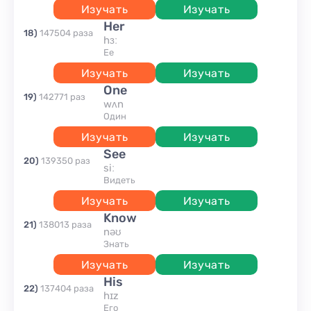
Изучать
Изучать
her
18
)
147504
раза
hɜː
ее
Изучать
Изучать
one
19
)
142771
раз
wʌn
один
Изучать
Изучать
see
20
)
139350
раз
siː
видеть
Изучать
Изучать
know
21
)
138013
раза
nəʊ
знать
Изучать
Изучать
his
22
)
137404
раза
hɪz
Его