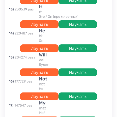
Изучать
Изучать
it
13
)
230539
раз
ɪt
Это / Он (про животных)
Изучать
Изучать
he
14
)
220487
раз
hiː
он
Изучать
Изучать
will
15
)
204274
раза
wɪl
будет
Изучать
Изучать
not
16
)
177729
раз
nɒt
Не
Изучать
Изучать
my
17
)
147547
раз
maɪ
мой