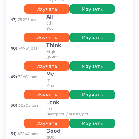
Изучать
Изучать
all
47
)
75995
раз
ɔːl
все
Изучать
Изучать
think
48
)
74951
раз
θɪŋk
думать
Изучать
Изучать
me
49
)
72681
раз
miː
мне
Изучать
Изучать
look
50
)
68208
раз
lʊk
смотреть / выглядеть
Изучать
Изучать
good
51
)
67244
раза
gʊd