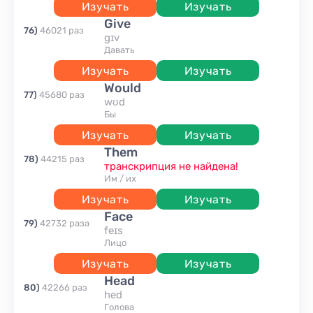
Изучать
Изучать
give
76
)
46021
раз
gɪv
давать
Изучать
Изучать
would
77
)
45680
раз
wʊd
бы
Изучать
Изучать
them
78
)
44215
раз
транскрипция не найдена!
им / их
Изучать
Изучать
face
79
)
42732
раза
feɪs
лицо
Изучать
Изучать
head
80
)
42266
раз
hed
голова